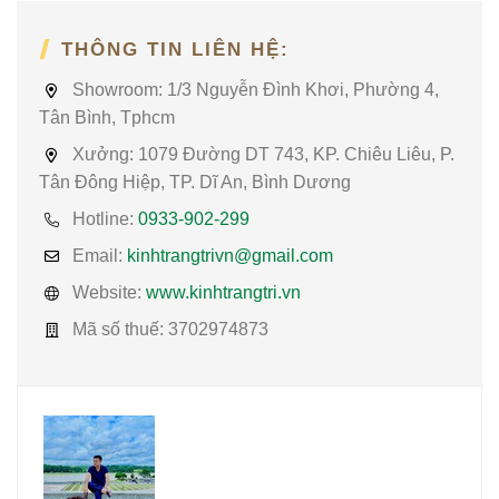
THÔNG TIN LIÊN HỆ:
Showroom:
1/3 Nguyễn Đình Khơi, Phường 4,
Tân Bình, Tphcm
Xưởng:
1079 Đường DT 743, KP. Chiêu Liêu, P.
Tân Đông Hiệp, TP. Dĩ An, Bình Dương
Hotline:
0933-902-299
Email:
kinhtrangtrivn@gmail.com
Website:
www.kinhtrangtri.vn
Mã số thuế:
3702974873