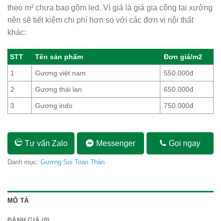
theo m² chưa bao gồm led. Vì giá là giá gia công tại xưởng
nên sẽ tiết kiệm chi phí hơn so với các đơn vị nội thất
khác:
STT
Tên sản phẩm
Đơn giá/m2
1
Gương việt nam
550.000đ
2
Gương thái lan
650.000đ
3
Gương indo
750.000đ
Tư vấn Zalo
Messenger
Gọi ngay
Danh mục:
Gương Soi Toàn Thân
MÔ TẢ
ĐÁNH GIÁ (0)