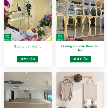
Gương soi toàn thân đèn
Gương dán tường
led
XEM THÊM
XEM THÊM