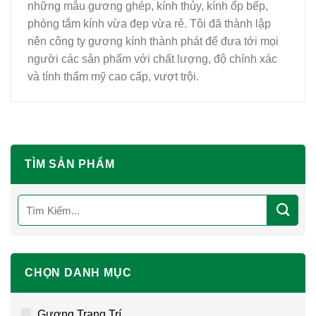
những mẫu gương ghép, kính thủy, kính ốp bếp,
phòng tắm kính vừa đẹp vừa rẻ. Tôi đã thành lập
nên công ty gương kính thành phát để đưa tới mọi
người các sản phẩm với chất lượng, độ chính xác
và tính thẩm mỹ cao cấp, vượt trội.
TÌM SẢN PHẨM
Tìm
kiếm:
CHỌN DANH MỤC
Gương Trang Trí