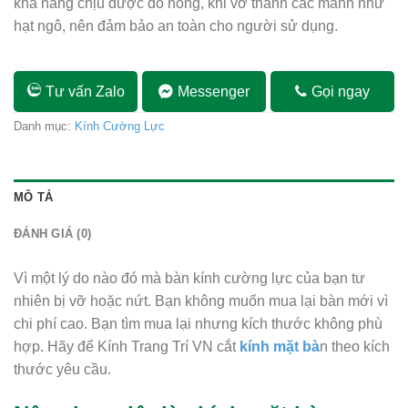
khả năng chịu được đồ nóng, khi vỡ thành các mảnh như
hạt ngô, nên đảm bảo an toàn cho người sử dụng.
Tư vấn Zalo
Messenger
Gọi ngay
Danh mục:
Kính Cường Lực
MÔ TẢ
ĐÁNH GIÁ (0)
Vì một lý do nào đó mà bàn kính cường lực của bạn tư
nhiên bị vỡ hoặc nứt. Bạn không muốn mua lại bàn mới vì
chi phí cao. Bạn tìm mua lại nhưng kích thước không phù
hợp. Hãy để Kính Trang Trí VN cắt
kính mặt bà
n theo kích
thước yêu cầu.