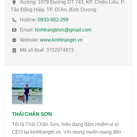
Xưởng:
1079 Đường DT 743, KP. Chiêu Liêu, P.
Tân Đông Hiệp, TP. Dĩ An, Bình Dương
Hotline:
0933-902-299
Email:
kinhtrangtrivn@gmail.com
Website:
www.kinhtrangtri.vn
Mã số thuế:
3702974873
THÁI CHẤN SƠN
Tôi là Thái Chấn Sơn, hiện đang đảm nhiệm vị trí
CEO tại kinhtrangtri.vn. Với mong muốn mang đến