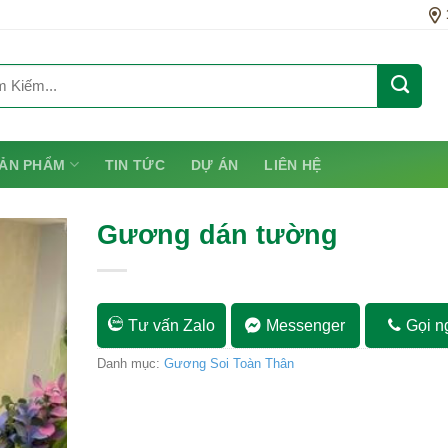
ẢN PHẨM
TIN TỨC
DỰ ÁN
LIÊN HỆ
Gương dán tường
Tư vấn Zalo
Messenger
Gọi n
Danh mục:
Gương Soi Toàn Thân