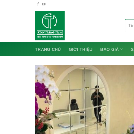
Chuyển
đến
nội
Tìm
dung
kiếm:
TRANG CHỦ
GIỚI THIỆU
BÁO GIÁ
S