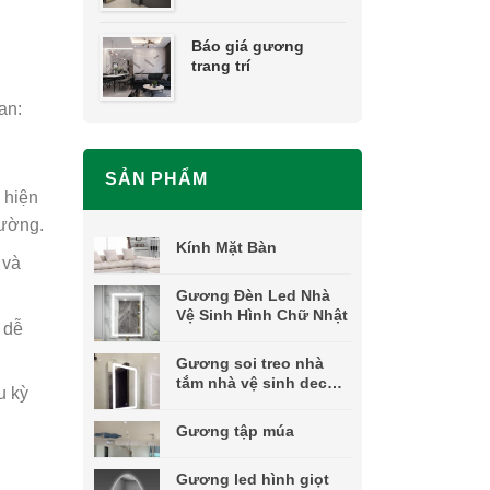
Báo giá gương
trang trí
an:
SẢN PHẨM
 hiện
tường.
Kính Mặt Bàn
 và
Gương Đèn Led Nhà
Vệ Sinh Hình Chữ Nhật
 dễ
Gương soi treo nhà
tắm nhà vệ sinh decor
u kỳ
nghệ thuật đèn led
Gương tập múa
Gương led hình giọt