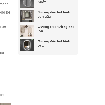
nước
 mạnh.
Gương đèn led hình
ỏng bề
con gấu
h sẽ
Gương treo tường khổ
lớn
Gương đèn led hình
oval
mục
tựa.