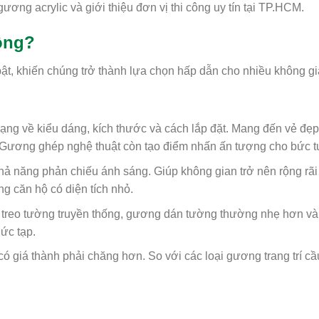
ương acrylic và giới thiệu đơn vị thi công uy tín tại TP.HCM.
ông?
t, khiến chúng trở thành lựa chọn hấp dẫn cho nhiều không gi
g về kiểu dáng, kích thước và cách lắp đặt. Mang đến vẻ đẹp
. Gương ghép nghệ thuật còn tạo điểm nhấn ấn tượng cho bức 
hả năng phản chiếu ánh sáng. Giúp không gian trở nên rộng rãi
g căn hộ có diện tích nhỏ.
treo tường truyền thống, gương dán tường thường nhẹ hơn và
ức tạp.
giá thành phải chăng hơn. So với các loại gương trang trí cầ