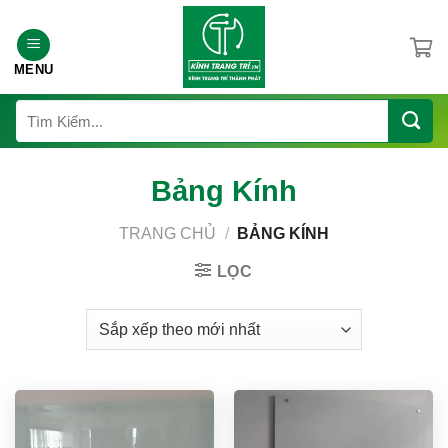
Chuyển
đến
nội
MENU
dung
Tìm
kiếm:
Bảng Kính
TRANG CHỦ
/
BẢNG KÍNH
LỌC