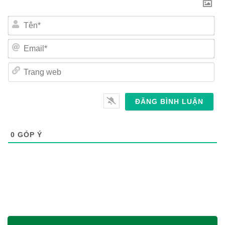
Tên*
Email*
Trang
web
0
GÓP Ý