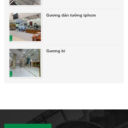
Gương dán tường tphcm
Gương bỉ