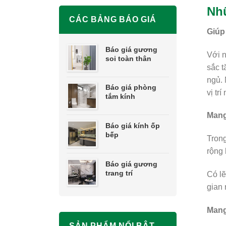
Nh
CÁC BẢNG BÁO GIÁ
Giúp
Báo giá gương
Với n
soi toàn thân
sắc t
ngủ.
Báo giá phòng
vị tr
tắm kính
Mang
Báo giá kính ốp
bếp
Trong
rộng 
Báo giá gương
trang trí
Có lẽ
gian 
Mang
SẢN PHẨM NỔI BẬT