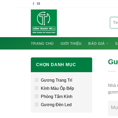
Chuyển
đến
nội
Tìm
dung
kiếm:
TRANG CHỦ
GIỚI THIỆU
BÁO GIÁ
S
Gư
CHỌN DANH MỤC
Gương Trang Trí
Nhà m
Kính Màu Ốp Bếp
gương
Phòng Tắm Kính
Gương Đèn Led
Mụ