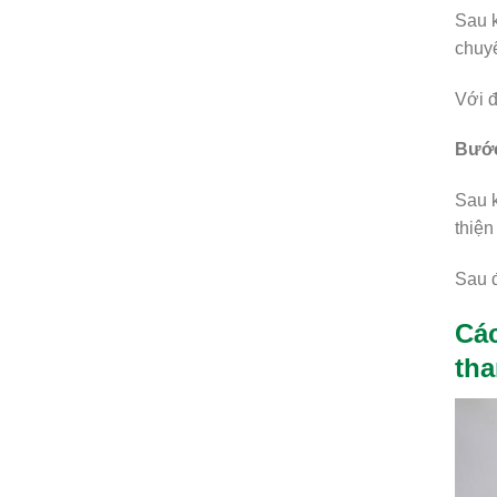
Sau k
chuyể
Với đ
Bước
Sau k
thiện
Sau đ
Các
th