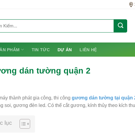
ẢN PHẨM
TIN TỨC
DỰ ÁN
LIÊN HỆ
ơng dán tường quận 2
áy thành phát gia công, thi công
gương dán tường tại quận 2
 soi, gương đèn led. Có thể cắt gương, kính thủy theo kích th
c lục