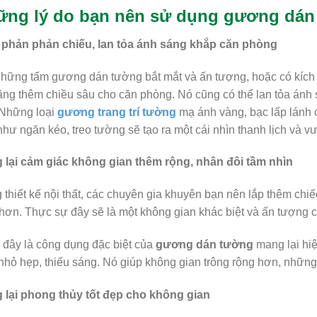
ững lý do bạn nên sử dụng gương dán
 phản phản chiếu, lan tỏa ánh sáng khắp căn phòng
hững tấm gương dán tường bắt mắt và ấn tượng, hoặc có kích
ăng thêm chiều sâu cho căn phòng. Nó cũng có thể lan tỏa án
 Những loại
gương trang trí tường
mạ ánh vàng, bạc lấp lánh 
í như ngăn kéo, treo tường sẽ tạo ra một cái nhìn thanh lịch và 
 lại cảm giác không gian thêm rộng, nhân đôi tầm nhìn
 thiết kế nội thất, các chuyên gia khuyên bạn nên lắp thêm chi
hơn. Thực sự đây sẽ là một không gian khác biệt và ấn tượng 
 đây là công dụng đặc biệt của
gương dán tường
mang lại hiệ
nhỏ hẹp, thiếu sáng. Nó giúp không gian trông rộng hơn, những
 lại phong thủy tốt đẹp cho không gian