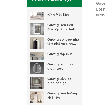
Gương
Bởi 
Kính Mặt Bàn
tượng
Gương Đèn Led
Nhà Vệ Sinh Hình
Chữ Nhật
Gương soi treo nhà
tắm nhà vệ sinh
decor nghệ thuật
đèn led
Gương tập múa
Gương led hình
giọt nước
Gương đèn led
hình con gấu
Gương treo tường
khổ lớn