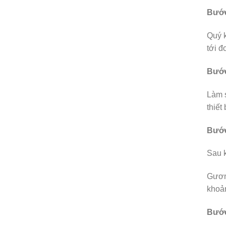
Bước
Quý k
tới đ
Bước
Làm s
thiết
Bước
Sau k
Gươn
khoản
Bước