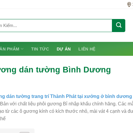
ẢN PHẨM
TIN TỨC
DỰ ÁN
LIÊN HỆ
ơng dán tường Bình Dương
g dán tường trang trí Thành Phát tại xưởng ở bình dương
Bản với chất liệu phôi gương Bỉ nhập khẩu chính hãng. Các mẫu
ạo từ các ô gương kính có kích thước nhỏ, mài vát 4 cạnh và đ
thể