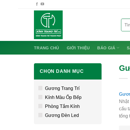
Chuyển
đến
nội
Tìm
dung
kiếm:
TRANG CHỦ
GIỚI THIỆU
BÁO GIÁ
S
Gư
CHỌN DANH MỤC
Gương Trang Trí
Gươn
Kính Màu Ốp Bếp
Nhật 
Phòng Tắm Kính
cấu t
Gương Đèn Led
tổng 