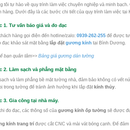
 tôi tự hào về quy trình làm việc chuyên nghiệp và minh bạch.
 hàng. Dưới đây là các bước chi tiết của quy trình làm việc tại
 1. Tư vấn báo giá và đo đạc
hách hàng gọi điện đến hotline/zalo:
0939-262-255
để được tư 
o đạc khảo sát mặt bằng
lắp đặt
gương kính
tại Bình Dương.
hể bạn quân tâm>>
Bảng giá gương dán tường
 2. Làm sạch và phẳng mặt bằng
ạch và làm phẳng bề mặt tường nhà, đảm bảo không có vết nứt 
 bị trong tường để tránh ảnh hưởng khi lắp đặt
kính thủy
.
 3. Gia công tại nhà máy.
hi đo đạc, các thông số của
gương kính ốp tường
sẽ được đư
g kính trang trí
được cắt CNC và mài vát bóng cạnh. Để đảm 