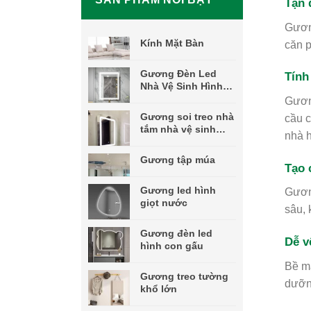
Tận 
Gương
Kính Mặt Bàn
căn p
Gương Đèn Led
Tính 
Nhà Vệ Sinh Hình
Chữ Nhật
Gương
Gương soi treo nhà
cầu c
tắm nhà vệ sinh
nhà 
decor nghệ thuật
đèn led
Gương tập múa
Tạo 
Gương led hình
Gương
giọt nước
sâu, 
Gương đèn led
Dễ v
hình con gấu
Bề mặ
Gương treo tường
dưỡn
khổ lớn