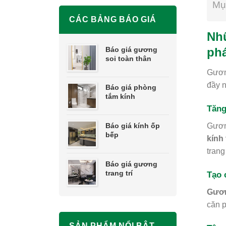
Mụ
CÁC BẢNG BÁO GIÁ
Nhữ
Báo giá gương
phá
soi toàn thân
Gương
đầy n
Báo giá phòng
tắm kính
Tăng
Báo giá kính ốp
Gương
bếp
kính 
trang
Báo giá gương
trang trí
Tạo 
Gươn
căn p
SẢN PHẨM NỔI BẬT