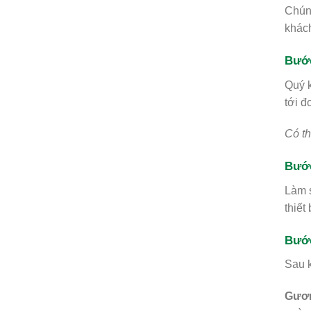
Chúng
khách
Bước
Quý k
tới đ
Có t
Bước
Làm s
thiết
Bước
Sau k
Gươn