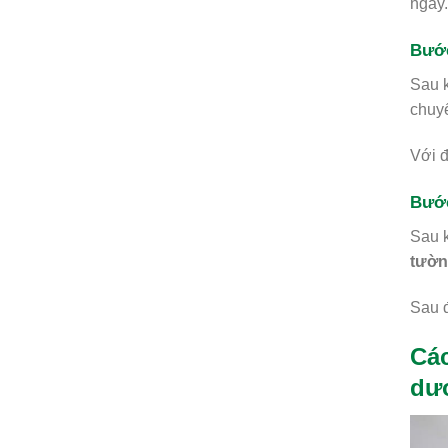
ngày.
Bước
Sau 
chuyể
Với đ
Bước
Sau k
tườn
Sau đ
Các
dư