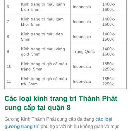
Kính trang trí màu xanh
1400k-
6
Indonesia
biển 5mm
1600k
Kính trang trí màu xám
1400k-
7
Indonesia
khói 5mm
1600k
Kính trang trí màu đen
1400k-
8
Indonesia
5mm
1600k
Kính trang trí màu vàng
1400k-
9
Trung Quốc
gold 5mm
1600k
Kính trang trí giả cổ màu
1850k-
10
Indonesia
trắng 5mm
2250k
Kính trang trí giả cổ màu
1850k-
11
Indonesia
trà 5mm
2250k
Các loại kính trang trí Thành Phát
cung cấp tại quận 8
Gương Kính Thành Phát cung cấp đa dạng
các loại
gương trang trí
, phù hợp với nhiều không gian và mục