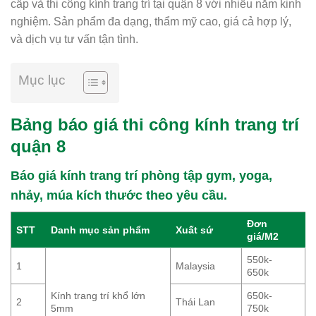
cấp và thi công kính trang trí tại quận 8 với nhiều năm kinh
nghiệm. Sản phẩm đa dạng, thẩm mỹ cao, giá cả hợp lý,
và dịch vụ tư vấn tận tình.
Mục lục
Bảng báo giá thi công kính trang trí
quận 8
Báo giá kính trang trí phòng tập gym, yoga,
nhảy, múa kích thước theo yêu cầu.
Đơn
STT
Danh mục sản phẩm
Xuất sứ
giá/M2
550k-
1
Malaysia
650k
Kính trang trí khổ lớn
650k-
2
Thái Lan
5mm
750k