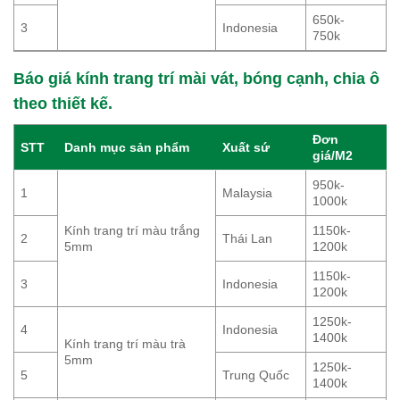
650k-
3
Indonesia
750k
Báo giá kính trang trí mài vát, bóng cạnh, chia ô
theo thiết kế.
Đơn
STT
Danh mục sản phẩm
Xuất sứ
giá/M2
950k-
1
Malaysia
1000k
Kính trang trí màu trắng
1150k-
2
Thái Lan
5mm
1200k
1150k-
3
Indonesia
1200k
1250k-
4
Indonesia
1400k
Kính trang trí màu trà
5mm
1250k-
5
Trung Quốc
1400k