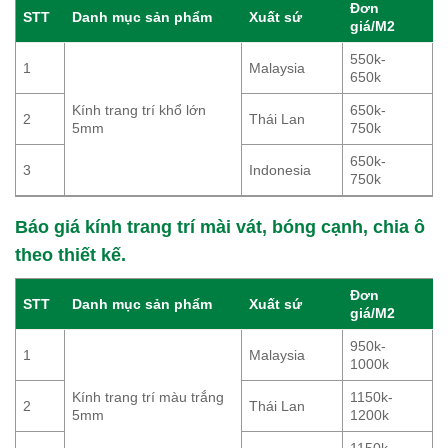
Đơn
STT
Danh mục sản phẩm
Xuất sứ
giá/M2
550k-
1
Malaysia
650k
Kính trang trí khổ lớn
650k-
2
Thái Lan
5mm
750k
650k-
3
Indonesia
750k
Báo giá kính trang trí mài vát, bóng cạnh, chia ô
theo thiết kế.
Đơn
STT
Danh mục sản phẩm
Xuất sứ
giá/M2
950k-
1
Malaysia
1000k
Kính trang trí màu trắng
1150k-
2
Thái Lan
5mm
1200k