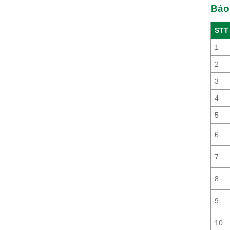
Báo 
STT
1
2
3
4
5
6
7
8
9
10