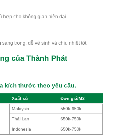
 hợp cho không gian hiện đại.
ang trọng, dễ vệ sinh và chịu nhiệt tốt.
ơng của Thành Phát
úa kích thước theo yêu cầu.
Xuất sứ
Đơn giá/M2
Malaysia
550k-650k
Thái Lan
650k-750k
Indonesia
650k-750k