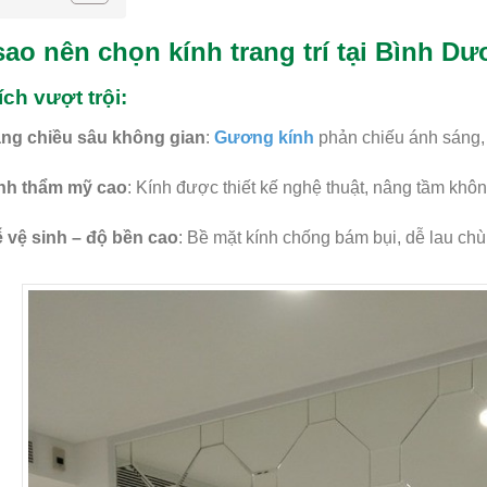
sao nên chọn kính trang trí tại Bình D
ích vượt trội:
ng chiều sâu không gian
:
Gương kính
phản chiếu ánh sáng, 
nh thẩm mỹ cao
: Kính được thiết kế nghệ thuật, nâng tầm khô
 vệ sinh – độ bền cao
: Bề mặt kính chống bám bụi, dễ lau chù