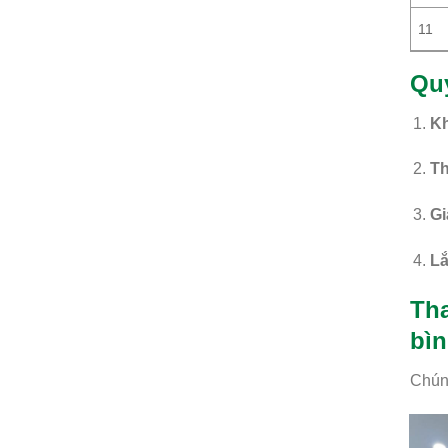
11
Quy
Kh
Th
Gi
Lắ
Tha
bì
Chúng