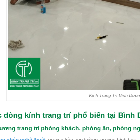
Kính Trang Trí Bình Dươ
 dòng kính trang trí phổ biến tại Bìn
Gương trang trí phòng khách, phòng ăn, phòng n
g ghép nghệ thuật
, gương tròn treo tường, gương hình học…