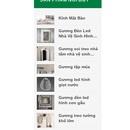
Kính Mặt Bàn
Gương Đèn Led
Nhà Vệ Sinh Hình
Chữ Nhật
Gương soi treo nhà
tắm nhà vệ sinh
decor nghệ thuật
đèn led
Gương tập múa
Gương led hình
giọt nước
Gương đèn led
hình con gấu
Gương treo tường
khổ lớn