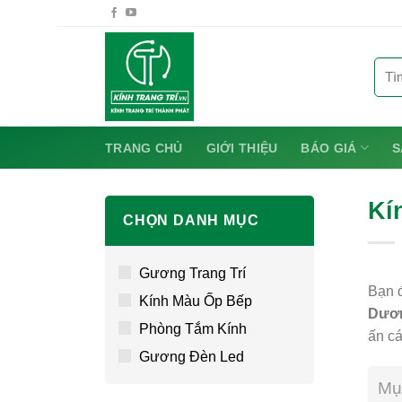
Chuyển
đến
nội
Tìm
dung
kiếm:
TRANG CHỦ
GIỚI THIỆU
BÁO GIÁ
S
Kí
CHỌN DANH MỤC
Gương Trang Trí
Bạn 
Kính Màu Ốp Bếp
Dươ
Phòng Tắm Kính
ấn cá
Gương Đèn Led
Mụ