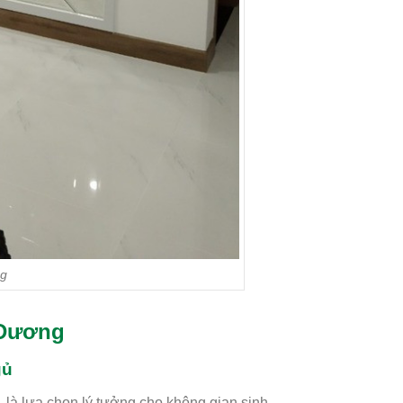
ng
h Dương
gủ
 là lựa chọn lý tưởng cho không gian sinh