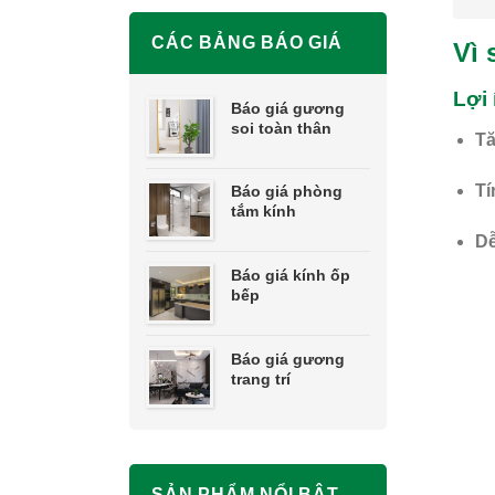
CÁC BẢNG BÁO GIÁ
Vì 
Lợi 
Báo giá gương
soi toàn thân
Tă
Tí
Báo giá phòng
tắm kính
Dễ
Báo giá kính ốp
bếp
Báo giá gương
trang trí
SẢN PHẨM NỔI BẬT