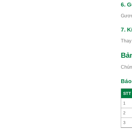
6. 
Gương
7. 
Thay 
Bản
Chúng
Báo 
STT
1
2
3