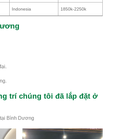
Indonesia
1850k-2250k
 Dương
ại.
ông.
 trí chúng tôi đã lắp đặt ở
 tại Bình Dương