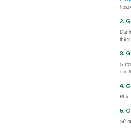
hoạt 
2. 
Dành 
thêm
3. 
Gương
cần t
4. 
Phù h
5. 
Sử dụ