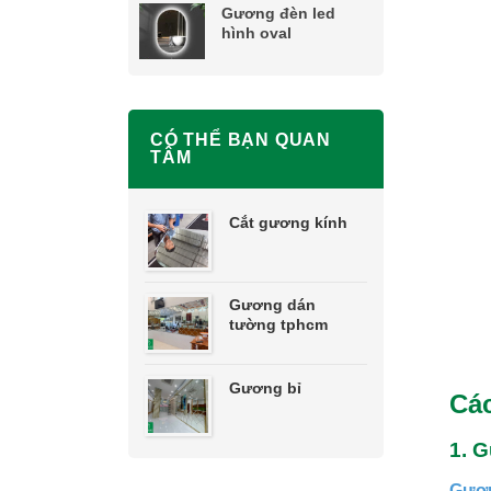
Gương đèn led
hình oval
CÓ THỂ BẠN QUAN
TÂM
Cắt gương kính
Gương dán
tường tphcm
Gương bỉ
Các
1. 
Gươn