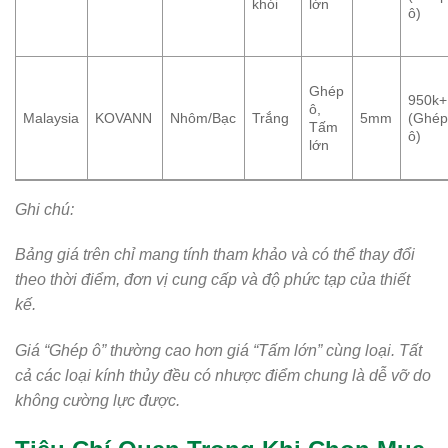
khói
lớn
ô)
Ghép
950k+
ô,
Malaysia
KOVANN
Nhôm/Bạc
Trắng
5mm
(Ghé
Tấm
ô)
lớn
Ghi chú:
Bảng giá trên chỉ mang tính tham khảo và có thể thay đổi
theo thời điểm, đơn vị cung cấp và độ phức tạp của thiết
kế.
Giá “Ghép ô” thường cao hơn giá “Tấm lớn” cùng loại. Tất
cả các loại kính thủy đều có nhược điểm chung là dễ vỡ do
không cường lực được.