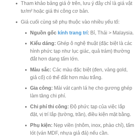
Tham khảo bảng giá ở trên, lưu ý đây chỉ là giá vật
tư/m² hoặc giá thi công cơ bản.
Giá cuối cùng sẽ phụ thuộc vào nhiều yếu tố:
Nguồn gốc
kính trang trí
:
Bỉ, Thái > Malaysia.
Kiểu dáng:
Ghép ô nghệ thuật (đặc biệt là các
hình phức tạp như lục giác, quả trám) thường
đắt hơn dạng tấm lớn.
Màu sắc:
Các màu đặc biệt (đen, vàng gold,
giả cổ) có thể đắt hơn màu trắng.
Gia công:
Mài vát cạnh lá hẹ cho gương ghép
làm tăng chi phí.
Chi phí thi công:
Độ phức tạp của việc lắp
đặt, vị trí lắp (tường, trần), điều kiện mặt bằng.
Phụ kiện:
Nẹp viền (nhôm, inox, phào chỉ), tấm
lót (ván MDF, nhựa giả đá) nếu cần.